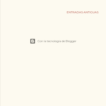
ALMUDÉVAR SABORES CON EL
DEPORTE MARISTAS
Compartir
Publicar un comentario
ENTRADAS ANTIGUAS
Con la tecnología de Blogger