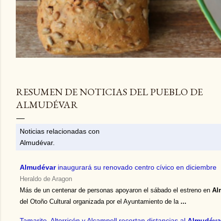
RESUMEN DE NOTICIAS DEL PUEBLO DE
ALMUDÉVAR
Noticias relacionadas con
Almudévar.
Almudévar
inaugurará su renovado centro cívico en diciembre
Heraldo de Aragon
Más de un centenar de personas apoyaron el sábado el estreno en
Al
del Otoño Cultural organizada por el Ayuntamiento de la
...
Tamarite, Altorricón y Alcampell recortan distancias al
Almudéva