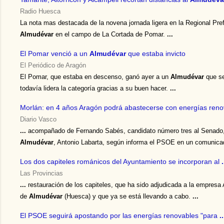
Radio Huesca
La nota mas destacada de la novena jornada ligera en la Regional Prefe
Almudévar
en el campo de La Cortada de Pomar.
...
El Pomar venció a un
Almudévar
que estaba invicto
El Periódico de Aragón
El Pomar, que estaba en descenso, ganó ayer a un
Almudévar
que se
todavía lidera la categoría gracias a su buen hacer.
...
Morlán: en 4 años Aragón podrá abastecerse con energías ren
Diario Vasco
...
acompañado de Fernando Sabés, candidato número tres al Senado, 
Almudévar
, Antonio Labarta, según informa el PSOE en un comunic
Los dos capiteles románicos del Ayuntamiento se incorporan al
.
Las Provincias
...
restauración de los capiteles, que ha sido adjudicada a la empresa
de
Almudévar
(Huesca) y que ya se está llevando a cabo.
...
El PSOE seguirá apostando por las energías renovables "para
..