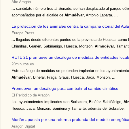
Alto Aragón
...
candidato número tres al Senado, se han desplazado al parque eólic
acompañados por el alcalde de
Almudévar
, Antonio Labarta.
...
La protección de los animales centra la campaña otoñal del Aul
Europa Press
...
llegados desde diferentes puntos de la provincia de Huesca, como 
Chimillas, Grañén, Sabiñánigo, Huesca, Monzón,
Almudévar
, Tamarit
RETE 21 promueve un decálogo de medidas de entidades local
20minutos.es
Este catálogo de medidas se pretenden implantar en los ayuntamiento
Almudévar
, Binéfar, Fraga, Graus, Huesca, Jaca, Monzón,
...
Promueven un decálogo para combatir el cambio climático
El Periódico de Aragón
Los ayuntamientos implicados son Barbastro, Binéfar, Sabiñánigo,
Al
Huesca, Jaca, Monzón, Sariñena y Tamarite, además del Sobrarbe.
Morlán apuesta por una reforma profunda del modelo energétic
Aragón Digital