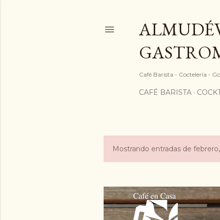
ALMUDÉV
GASTRO
Café Barista - Coctelería - 
CAFÉ BARISTA
COCKT
Mostrando entradas de febrero
E
n
t
r