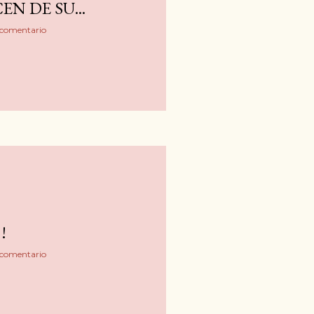
EN DE SU...
 comentario
!
 comentario