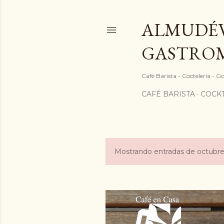
ALMUDÉV
GASTRO
Café Barista - Coctelería - 
CAFÉ BARISTA
COCKT
Mostrando entradas de octubre
E
n
t
r