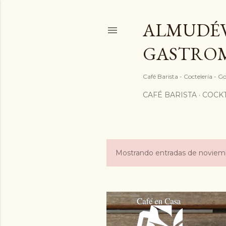
ALMUDÉV
GASTRO
Café Barista - Coctelería - 
CAFÉ BARISTA
COCKT
Mostrando entradas de noviemb
E
n
t
r