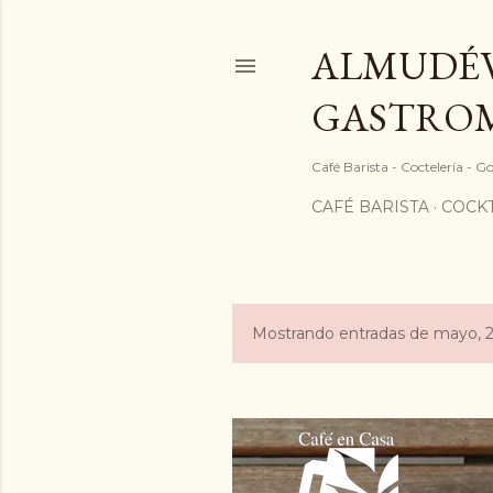
ALMUDÉV
GASTRO
Café Barista - Coctelería - 
CAFÉ BARISTA
COCKT
Mostrando entradas de mayo, 
E
n
t
r