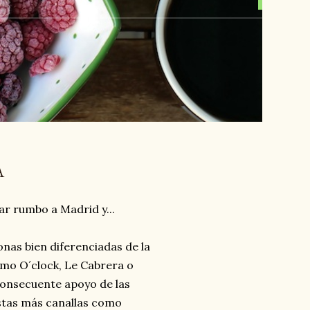
A
r rumbo a Madrid y...
onas bien diferenciadas de la
omo O´clock, Le Cabrera o
 consecuente apoyo de las
stas más canallas como