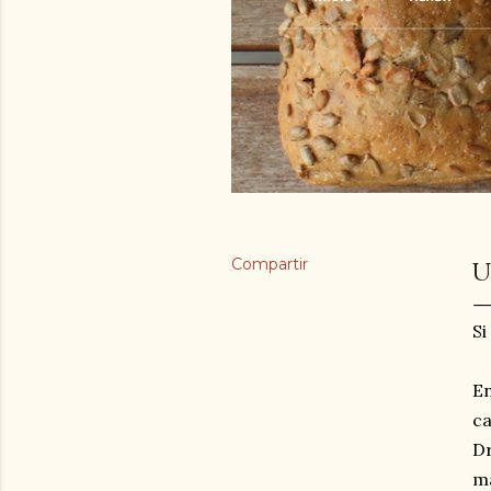
Compartir
U
Si
En
ca
Dr
ma