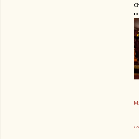
Ch
me
Mi
Co