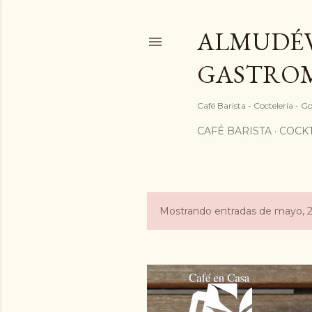
ALMUDÉV
GASTRO
Café Barista - Coctelería - 
CAFÉ BARISTA
COCKT
Mostrando entradas de mayo, 
E
n
t
r