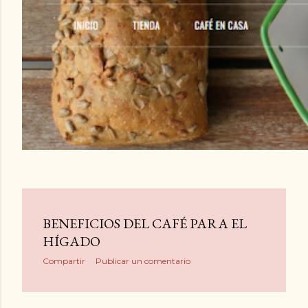
d
a
s
BENEFICIOS DEL CAFÉ PARA EL
HÍGADO
Compartir
Publicar un comentario