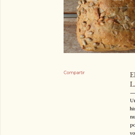
Compartir
E
L
Un
hi
nu
po
vo