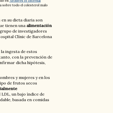
cado en
'Archives of Internal
a sobre todo el colesterol malo
en su dieta diaria son
que tienen una
alimentación
l grupo de investigadores
ospital Clínic de Barcelona
la ingesta de estos
 tanto, con la prevención de
firmar dicha hipótesis,
hombres y mujeres y en los
ipo de frutos secos
cialmente
l LDL, un bajo índice de
udable, basada en comidas