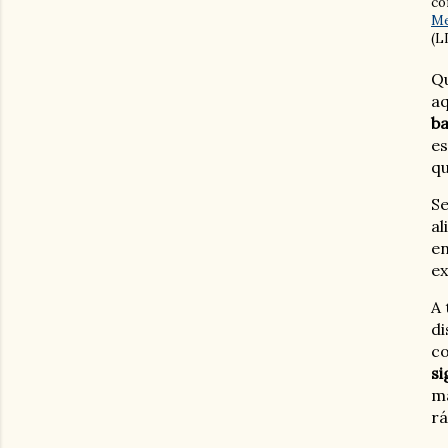
co
Me
(L
Qu
aq
ba
es
qu
Se
al
en
ex
A 
di
co
si
ma
rá