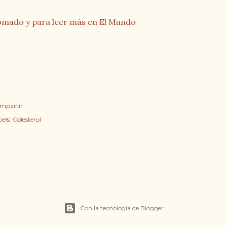
mado y para leer más en El Mundo
mpartir
els:
Colesterol
Con la tecnología de Blogger