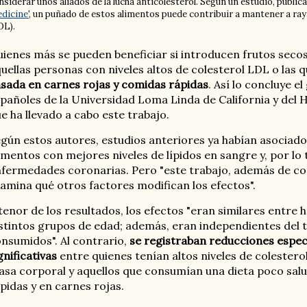
nsiderar unos aliados de la lucha anticolesterol. Según un estudio, publi
dicine'
, un puñado de estos alimentos puede contribuir a mantener a ray
DL).
ienes más se pueden beneficiar si introducen frutos secos 
uellas personas con niveles altos de colesterol LDL o las 
sada en carnes rojas y comidas rápidas
. Así lo concluye e
pañoles de la Universidad Loma Linda de California y del H
e ha llevado a cabo este trabajo.
gún estos autores, estudios anteriores ya habían asociado 
imentos con mejores niveles de lípidos en sangre y, por lo
fermedades coronarias. Pero "este trabajo, además de con
amina qué otros factores modifican los efectos".
tenor de los resultados, los efectos "eran similares entre 
stintos grupos de edad; además, eran independientes del t
nsumidos". Al contrario,
se registraban reducciones espe
gnificativas
entre quienes tenían altos niveles de colestero
sa corporal y aquellos que consumían una dieta poco sal
pidas y en carnes rojas.