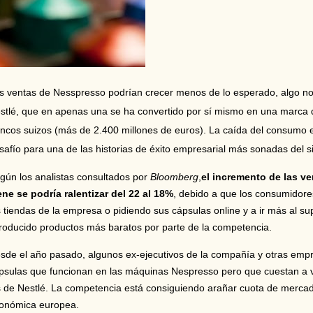
s ventas de Nesspresso podrían crecer menos de lo esperado, algo n
stlé, que en apenas una se ha convertido por sí mismo en una marca q
ancos suizos (más de 2.400 millones de euros). La caída del consumo
safío para una de las historias de éxito empresarial más sonadas del si
gún los analistas consultados por
Bloomberg
,
el incremento de las v
ene se podría ralentizar del 22 al 18%
, debido a que los consumidor
s tiendas de la empresa o pidiendo sus cápsulas online y a ir más al 
troducido productos más baratos por parte de la competencia.
sde el año pasado, algunos ex-ejecutivos de la compañía y otras empr
psulas que funcionan en las máquinas Nespresso pero que cuestan a v
s de Nestlé. La competencia está consiguiendo arañar cuota de mercad
onómica europea.