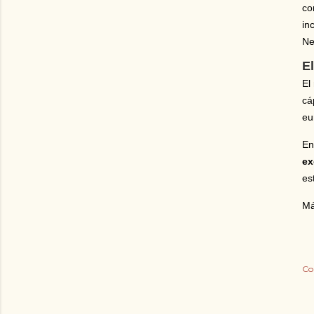
co
in
Ne
E
El
cá
eu
En
ex
es
Má
Co