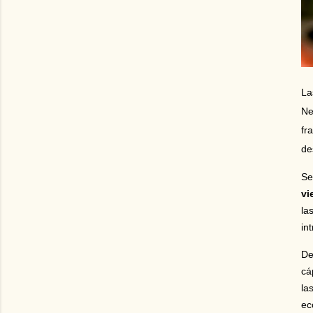
La
Ne
fr
de
Se
vi
la
in
De
cá
la
ec