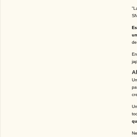
"L
SN
Es
un
de
En
ja
A
Un
pa
cr
Un
to
qu
Ne