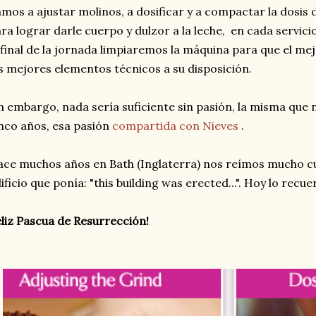
mos a ajustar molinos, a dosificar y a compactar la dosis 
ra lograr darle cuerpo y dulzor a la leche, en cada servi
 final de la jornada limpiaremos la máquina para que el me
s mejores elementos técnicos a su disposición.
n embargo, nada sería suficiente sin pasión, la misma que n
nco años, esa pasión
compartida con Nieves
.
ce muchos años en Bath (Inglaterra) nos reímos mucho c
ificio que ponía: "this building was erected...". Hoy lo recu
liz Pascua de Resurrección!