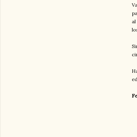
Va
pa
al
lo
Si
ci
Ha
ed
Fe