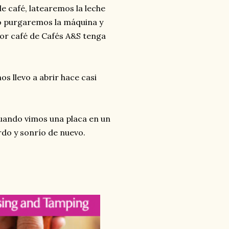
de café, latearemos la leche
cio purgaremos la máquina y
jor café de Cafés A&S tenga
os llevo a abrir hace casi
uando vimos una placa en un
erdo y sonrío de nuevo.