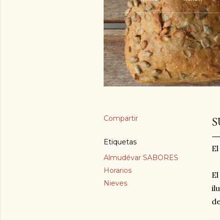
Compartir
S
Etiquetas
El
Almudévar SABORES
Horarios
El
Nieves
il
de