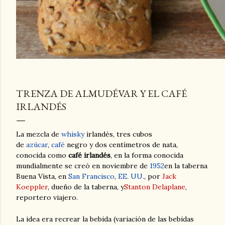
TRENZA DE ALMUDÉVAR Y EL CAFÉ
IRLANDÉS
La mezcla de
whisky
irlandés, tres cubos
de
azúcar
,
café
negro y dos centímetros de nata,
conocida como
café irlandés
, en la forma conocida
mundialmente se creó en noviembre de
1952
en la taberna
Buena Vista, en
San Francisco
,
EE. UU.
, por
Jack
Koeppler
, dueño de la taberna, y
Stanton Delaplane
,
reportero viajero.
La idea era recrear la bebida (variación de las bebidas