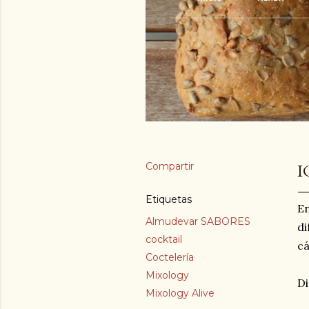
Compartir
I
Etiquetas
En
Almudevar SABORES
di
cocktail
cá
Coctelería
Mixology
Di
Mixology Alive