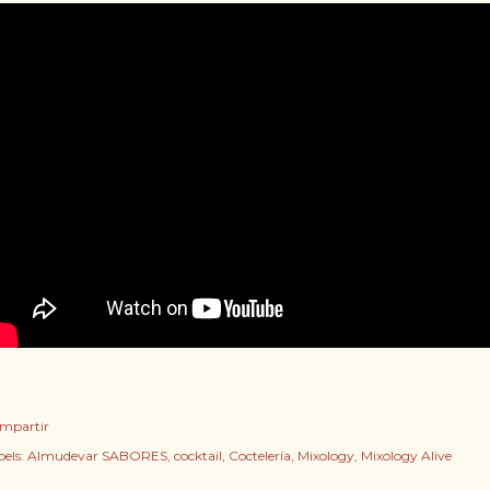
mpartir
els:
Almudevar SABORES
cocktail
Coctelería
Mixology
Mixology Alive