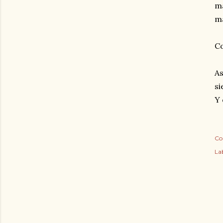
ma
ma
Co
As
si
Y 
Co
Lab