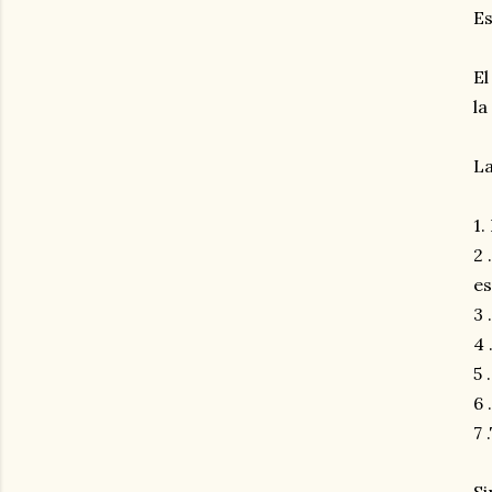
Es
El
la
La
1.
2 
es
3 
4 
5 
6 
7 