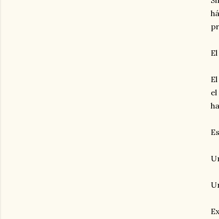
Si
há
pr
El
El
el
ha
Es
Un
Un
Ex