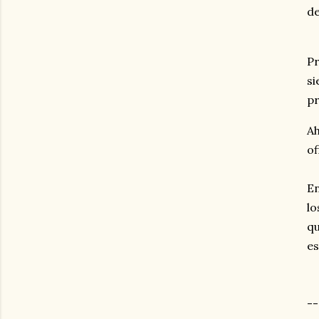
de
Pr
si
pr
Ah
of
En
lo
qu
es
--