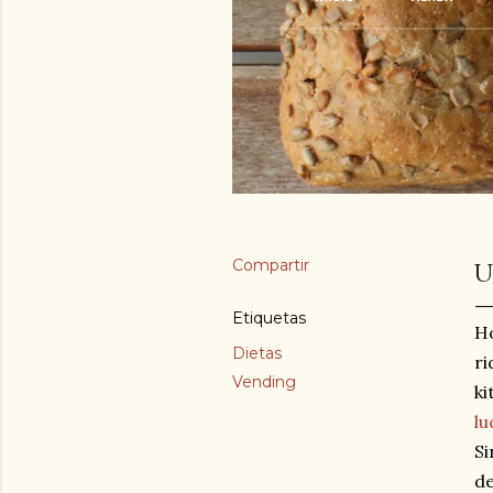
Compartir
U
Etiquetas
Ho
Dietas
ri
Vending
ki
lu
Si
de