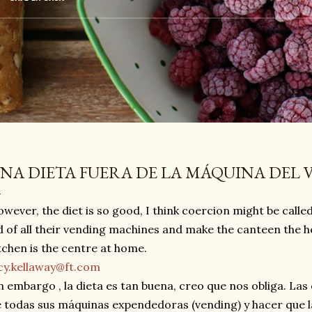
NA DIETA FUERA DE LA MÁQUINA DEL
wever, the diet is so good, I think coercion might be call
d of all their vending machines and make the canteen the hear
tchen is the centre at home.
cy.kellaway@ft.com
n embargo , la dieta es tan buena, creo que nos obliga. L
 todas sus máquinas expendedoras (vending) y hacer que l