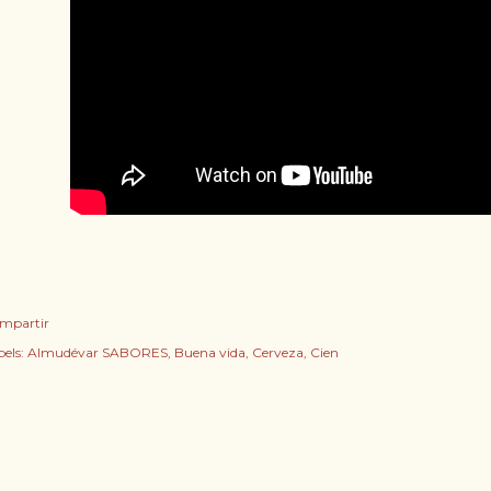
mpartir
els:
Almudévar SABORES
Buena vida
Cerveza
Cien