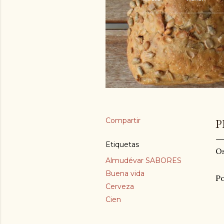
Compartir
P
Etiquetas
Os
Almudévar SABORES
Buena vida
Po
Cerveza
Cien