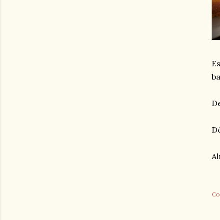
Es
ba
De
Dé
A
Co