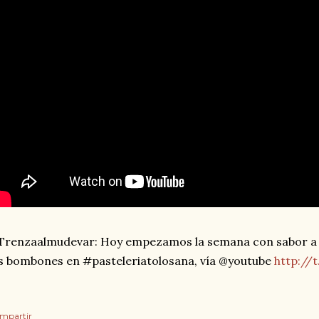
renzaalmudevar: Hoy empezamos la semana con sabor a 
s bombones en #pasteleriatolosana, vía @youtube
http://
mpartir