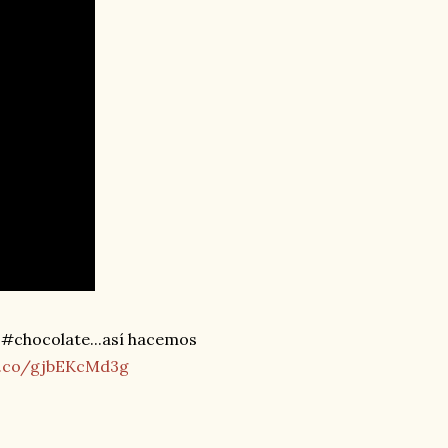
#chocolate...así hacemos
t.co/gjbEKcMd3g