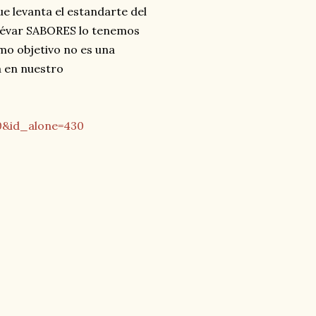
ue levanta el estandarte del
mudévar SABORES lo tenemos
mo objetivo no es una
a en nuestro
0&id_alone=430