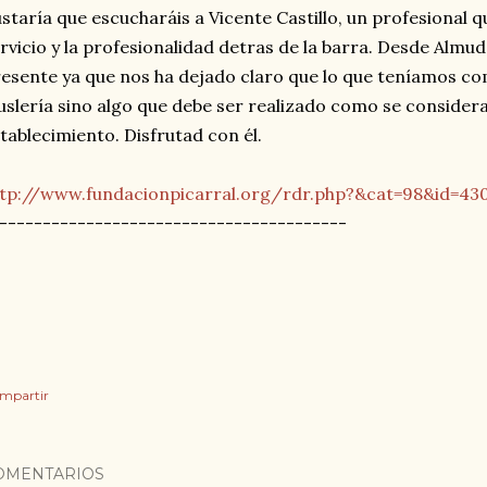
staría que escucharáis a Vicente Castillo, un profesional q
rvicio y la profesionalidad detras de la barra. Desde Al
esente ya que nos ha dejado claro que lo que teníamos co
uslería sino algo que debe ser realizado como se consider
tablecimiento. Disfrutad con él.
ttp://www.fundacionpicarral.org/rdr.php?&cat=98&id=43
----------------------------------------
mpartir
OMENTARIOS