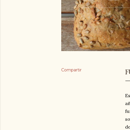
Compartir
F
Es
añ
fu
so
de