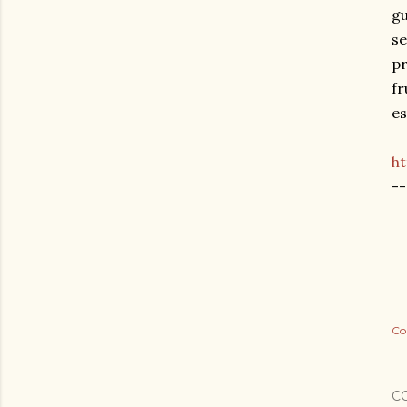
gu
se
pr
fr
es
h
--
Co
C