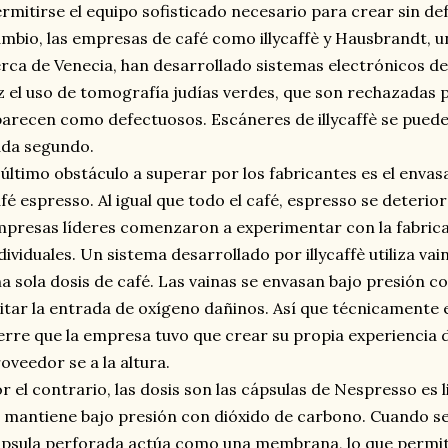
rmitirse el equipo sofisticado necesario para crear sin de
mbio, las empresas de café como illycaffè y Hausbrandt, un
rca de Venecia, han desarrollado sistemas electrónicos d
z el uso de tomografía judías verdes, que son rechazadas p
arecen como defectuosos. Escáneres de illycaffè se pued
ada segundo.
 último obstáculo a superar por los fabricantes es el env
fé espresso. Al igual que todo el café, espresso se deterio
presas líderes comenzaron a experimentar con la fabrica
dividuales. Un sistema desarrollado por illycaffè utiliza v
a sola dosis de café. Las vainas se envasan bajo presión 
itar la entrada de oxígeno dañinos. Así que técnicamente 
erre que la empresa tuvo que crear su propia experiencia 
oveedor se a la altura.
r el contrario, las dosis son las cápsulas de Nespresso es 
 mantiene bajo presión con dióxido de carbono. Cuando se 
psula perforada actúa como una membrana, lo que permite