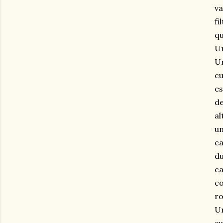
va
fi
qu
Un
Un
cu
es
de
al
un
ca
du
ca
co
ro
Un