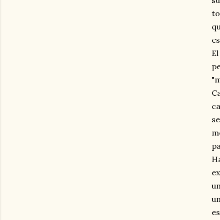
su
to
qu
es
El
pe
"m
Ca
ca
se
mo
pa
Ha
ex
un
un
es