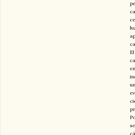
pe
ca
ce
lu
ap
c
El
ca
em
in
un
ev
ci
pr
Po
se
cá