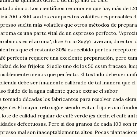
stancias químicas dentro de un grano de café
stado único. Los científicos reconocen que hay más de 1.20
izá 700 a 800 son los compuestos volátiles responsables d
presso suelta más volatiles que otros métodos de prepara
 aroma es una parte vital de un espresso perfecto. "Apro
rcibimos es el aroma", dice Furio Suggi Liverani, director d
ientras que el restante 30% es recibido por los receptores
fé perfecta requiere una excelente preparación, pero ta
lidad de los frijoles. Si sólo uno de los 50 es un fracaso, l
nsiblemente menos que perfecto. El tostado debe ser unif
lienda debe ser finamente calibrado de tal manera que el 
so fluido de la agua caliente que se extrae el sabor.
 tomado décadas los fabricantes para resolver cada elem
igente. El mayor reto sigue siendo evitar frijoles sin fond
 lote de calidad regular de café verde (es decir, el café ant
idades defectuosas. Pero si dos granos de cada 100 son tra
presso mal son inaceptablemente altos. Pocas plantacion