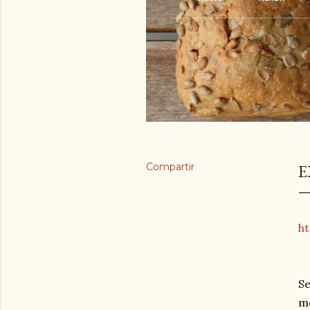
Compartir
E
h
Se
mo